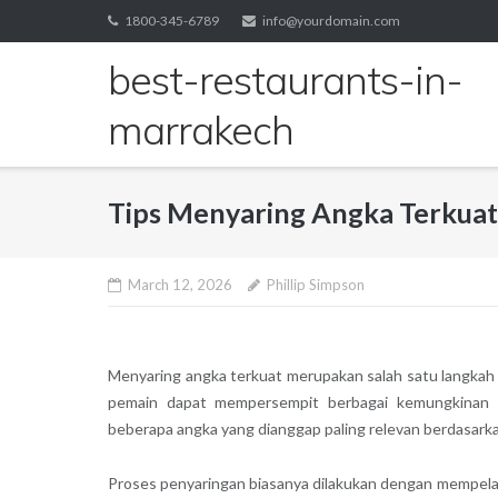
Skip
1800-345-6789
info@yourdomain.com
to
best-restaurants-in-
content
marrakech
Tips Menyaring Angka Terkuat
March 12, 2026
Phillip Simpson
Menyaring angka terkuat merupakan salah satu langkah 
pemain dapat mempersempit berbagai kemungkinan k
beberapa angka yang dianggap paling relevan berdasark
Proses penyaringan biasanya dilakukan dengan mempelaj