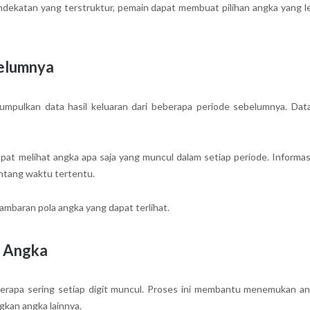
endekatan yang terstruktur, pemain dapat membuat pilihan angka yang l
elumnya
pulkan data hasil keluaran dari beberapa periode sebelumnya. Data
pat melihat angka apa saja yang muncul dalam setiap periode. Informasi
tang waktu tertentu.
gambaran pola angka yang dapat terlihat.
n Angka
erapa sering setiap digit muncul. Proses ini membantu menemukan a
gkan angka lainnya.