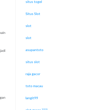
situs togel
Situs Slot
slot
main
slot
asupantoto
jadi
situs slot
raja gacor
toto macau
ngan
langit99
slot gacor 777