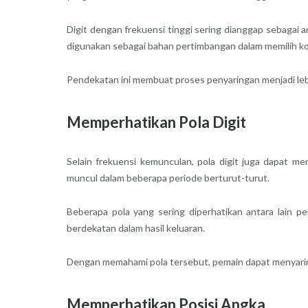
Digit dengan frekuensi tinggi sering dianggap sebagai 
digunakan sebagai bahan pertimbangan dalam memilih ko
Pendekatan ini membuat proses penyaringan menjadi leb
Memperhatikan Pola Digit
Selain frekuensi kemunculan, pola digit juga dapat m
muncul dalam beberapa periode berturut-turut.
Beberapa pola yang sering diperhatikan antara lain 
berdekatan dalam hasil keluaran.
Dengan memahami pola tersebut, pemain dapat menyaring
Memperhatikan Posisi Angka