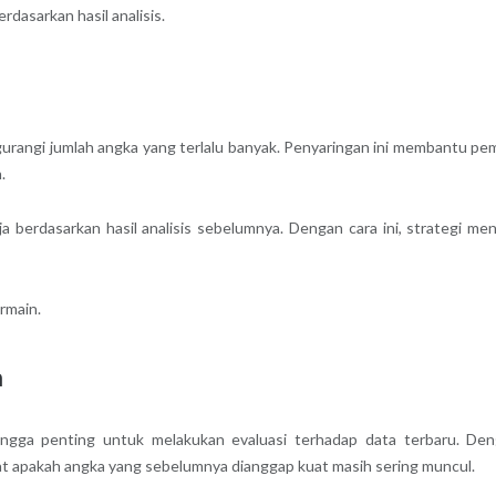
dasarkan hasil analisis.
urangi jumlah angka yang terlalu banyak. Penyaringan ini membantu pe
.
 berdasarkan hasil analisis sebelumnya. Dengan cara ini, strategi men
rmain.
a
ngga penting untuk melakukan evaluasi terhadap data terbaru. De
at apakah angka yang sebelumnya dianggap kuat masih sering muncul.