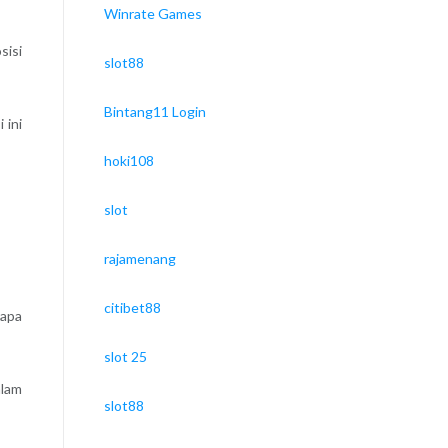
Winrate Games
sisi
slot88
Bintang11 Login
 ini
hoki108
slot
rajamenang
citibet88
rapa
slot 25
alam
slot88