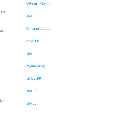
Winrate Games
cara
slot88
Bintang11 Login
satu
hoki108
slot
rajamenang
citibet88
slot 25
nkan
slot88