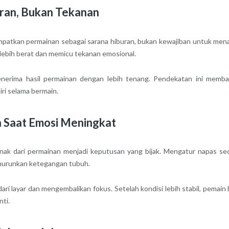
ran, Bukan Tekanan
patkan permainan sebagai sarana hiburan, bukan kewajiban untuk men
a lebih berat dan memicu tekanan emosional.
menerima hasil permainan dengan lebih tenang. Pendekatan ini memb
ri selama bermain.
 Saat Emosi Meningkat
jenak dari permainan menjadi keputusan yang bijak. Mengatur napas se
nurunkan ketegangan tubuh.
i layar dan mengembalikan fokus. Setelah kondisi lebih stabil, pemain 
ti.