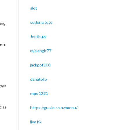
slot
seduniatoto
ang.
Jeetbuzz
antu
rajalangit77
jackpot108
danatoto
cara
mpo1221
bisa
https://grazie.co.nz/menu/
live hk