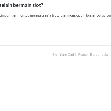
selain bermain slot?
seimbangan mental, mengurangi stres, dan membuat hiburan tetap te
Slot Yang Dipilih Pemain Berpengalam