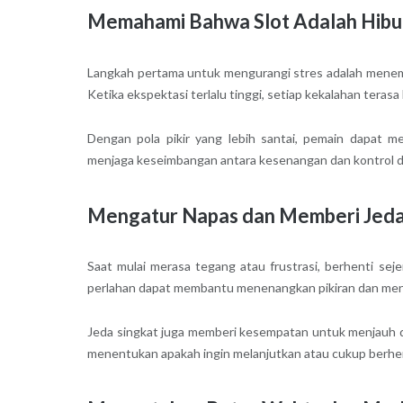
Memahami Bahwa Slot Adalah Hibu
Langkah pertama untuk mengurangi stres adalah menem
Ketika ekspektasi terlalu tinggi, setiap kekalahan teras
Dengan pola pikir yang lebih santai, pemain dapat 
menjaga keseimbangan antara kesenangan dan kontrol di
Mengatur Napas dan Memberi Jeda
Saat mulai merasa tegang atau frustrasi, berhenti se
perlahan dapat membantu menenangkan pikiran dan me
Jeda singkat juga memberi kesempatan untuk menjauh dar
menentukan apakah ingin melanjutkan atau cukup berhen