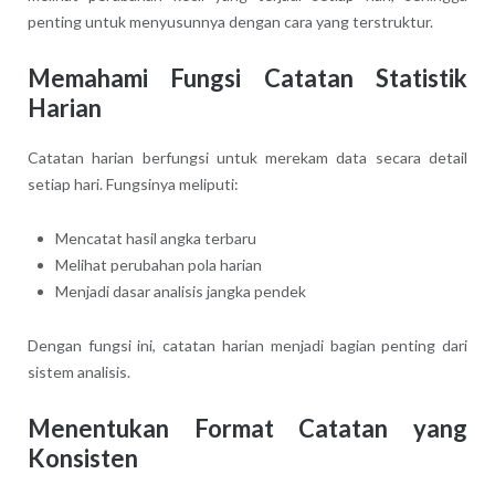
penting untuk menyusunnya dengan cara yang terstruktur.
Memahami Fungsi Catatan Statistik
Harian
Catatan harian berfungsi untuk merekam data secara detail
setiap hari. Fungsinya meliputi:
Mencatat hasil angka terbaru
Melihat perubahan pola harian
Menjadi dasar analisis jangka pendek
Dengan fungsi ini, catatan harian menjadi bagian penting dari
sistem analisis.
Menentukan Format Catatan yang
Konsisten