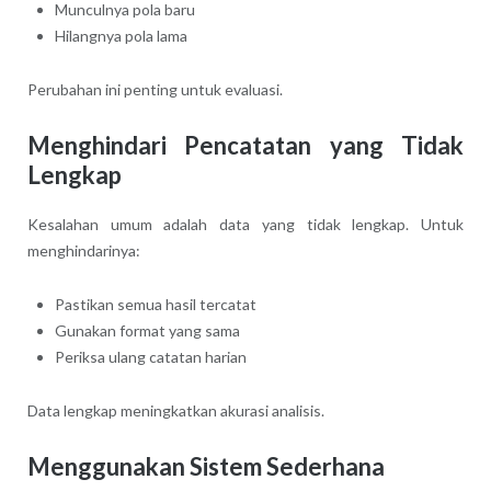
Munculnya pola baru
Hilangnya pola lama
Perubahan ini penting untuk evaluasi.
Menghindari Pencatatan yang Tidak
Lengkap
Kesalahan umum adalah data yang tidak lengkap. Untuk
menghindarinya:
Pastikan semua hasil tercatat
Gunakan format yang sama
Periksa ulang catatan harian
Data lengkap meningkatkan akurasi analisis.
Menggunakan Sistem Sederhana