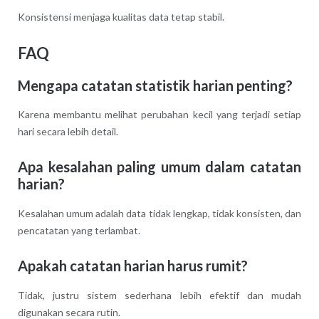
Konsistensi menjaga kualitas data tetap stabil.
FAQ
Mengapa catatan statistik harian penting?
Karena membantu melihat perubahan kecil yang terjadi setiap
hari secara lebih detail.
Apa kesalahan paling umum dalam catatan
harian?
Kesalahan umum adalah data tidak lengkap, tidak konsisten, dan
pencatatan yang terlambat.
Apakah catatan harian harus rumit?
Tidak, justru sistem sederhana lebih efektif dan mudah
digunakan secara rutin.