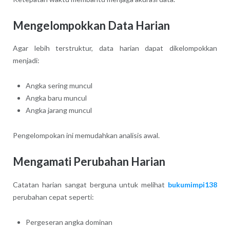
Mengelompokkan Data Harian
Agar lebih terstruktur, data harian dapat dikelompokkan
menjadi:
Angka sering muncul
Angka baru muncul
Angka jarang muncul
Pengelompokan ini memudahkan analisis awal.
Mengamati Perubahan Harian
Catatan harian sangat berguna untuk melihat
bukumimpi138
perubahan cepat seperti:
Pergeseran angka dominan