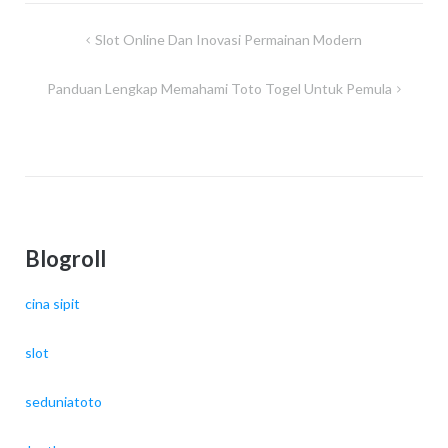
Post
Slot Online Dan Inovasi Permainan Modern
navigation
Panduan Lengkap Memahami Toto Togel Untuk Pemula
Blogroll
cina sipit
slot
seduniatoto