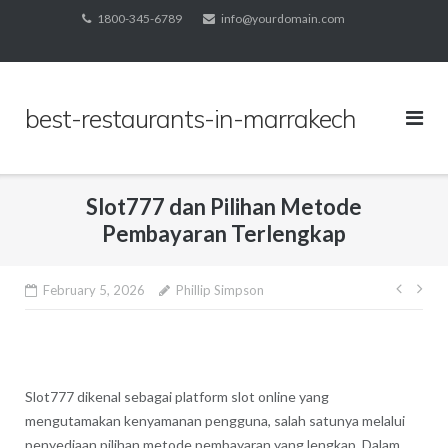
Skip
1800-345-6789
info@yourdomain.com
to
content
best-restaurants-in-marrakech
Slot777 dan Pilihan Metode
Pembayaran Terlengkap
Post
February 5, 2026
Phillip Simpson
navig
Slot777 dikenal sebagai platform slot online yang
mengutamakan kenyamanan pengguna, salah satunya melalui
penyediaan pilihan metode pembayaran yang lengkap. Dalam