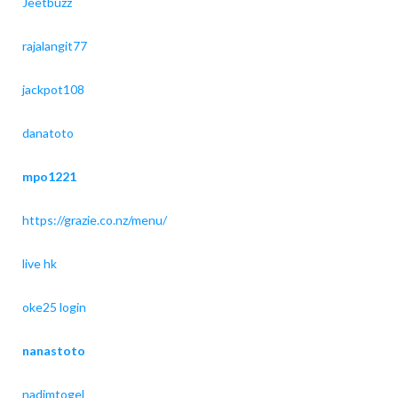
Jeetbuzz
rajalangit77
jackpot108
danatoto
mpo1221
https://grazie.co.nz/menu/
live hk
oke25 login
nanastoto
nadimtogel