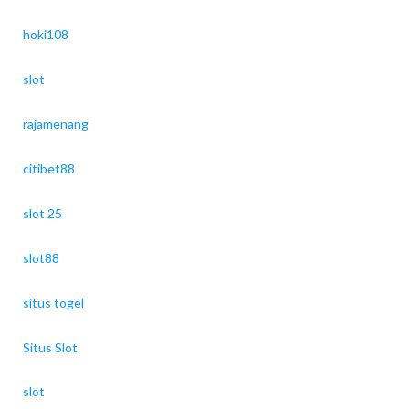
hoki108
slot
rajamenang
citibet88
slot 25
slot88
situs togel
Situs Slot
slot