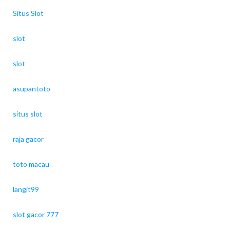
Situs Slot
slot
slot
asupantoto
situs slot
raja gacor
toto macau
langit99
slot gacor 777