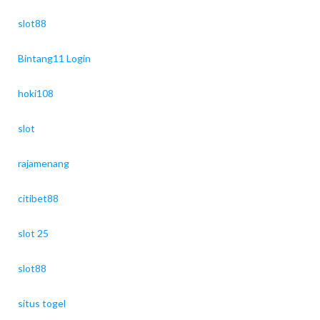
slot88
Bintang11 Login
hoki108
slot
rajamenang
citibet88
slot 25
slot88
situs togel