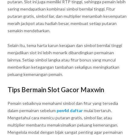
putaran. Slot ini juga memiliki RTP tinggi, sehingga pemain lebih
sering mendapatkan kombinasi simbol bernilai tinggi. Fitur
putaran gratis, simbol liar, dan multiplier menambah kesempatan
meraih jackpot atau hadiah besar, membuat setiap putaran
semakin mendebarkan.
Selain itu, tema harta karun kerajaan dan simbol bernilai tinggi
menjadikan slot ini lebih menarik dibandingkan permainan
lainnya. Setiap simbol langka atau fitur bonus yang muncul
memberikan ketegangan tambahan sekaligus meningkatkan
peluang kemenangan pemain.
Tips Bermain Slot Gacor Maxwin
Pemain sebaiknya memahami simbol dan fitur yang tersedia
dalam permainan sebelum
pen4d daftar
mulai bertaruh.
Mengetahui cara memicu putaran gratis, simbol liar, atau
multiplier membantu memaksimalkan peluang kemenangan.
Mengelola modal dengan bijak sangat penting agar permainan