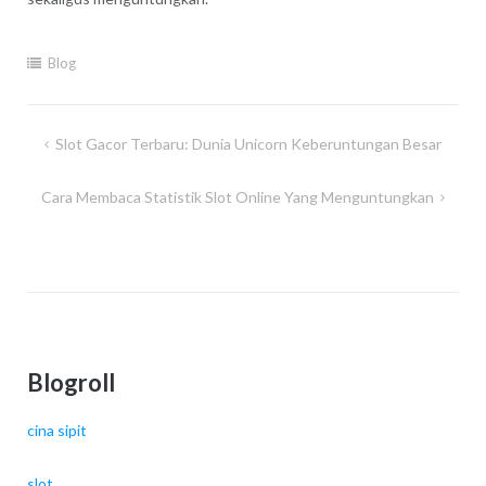
Blog
Post
Slot Gacor Terbaru: Dunia Unicorn Keberuntungan Besar
navigation
Cara Membaca Statistik Slot Online Yang Menguntungkan
Blogroll
cina sipit
slot