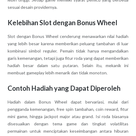
sesuai desain providernya.
Kelebihan Slot dengan Bonus Wheel
Slot dengan Bonus Wheel cenderung menawarkan nilai hadiah
yang lebih besar karena memberikan peluang tambahan di luar
kombinasi simbol reguler. Pemain tidak hanya mengandalkan
garis kemenangan, tetapi juga fitur roda yang dapat memberikan
hadiah besar dalam satu putaran. Selain itu, mekanik ini
membuat gameplay lebih menarik dan tidak monoton.
Contoh Hadiah yang Dapat Diperoleh
Hadiah dalam Bonus Wheel dapat bervariasi, mulai dari
pengganda kemenangan, free spin tambahan, coin reward, fitur
mini game, hingga jackpot major atau grand. Isi roda biasanya
disesuaikan dengan tema game dan tingkat volatilitas
permainan untuk menciptakan keseimbangan antara hiburan