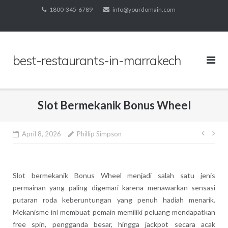
Skip
1800-345-6789
info@yourdomain.com
to
content
best-restaurants-in-marrakech
Slot Bermekanik Bonus Wheel
Post
April 8, 2026
Phillip Simpson
navig
Slot bermekanik Bonus Wheel menjadi salah satu jenis
permainan yang paling digemari karena menawarkan sensasi
putaran roda keberuntungan yang penuh hadiah menarik.
Mekanisme ini membuat pemain memiliki peluang mendapatkan
free spin, pengganda besar, hingga jackpot secara acak