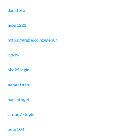
danatoto
mpo1221
https://grazie.co.nz/menu/
live hk
oke25 login
nanastoto
nadimtogel
lautan77 login
petir108